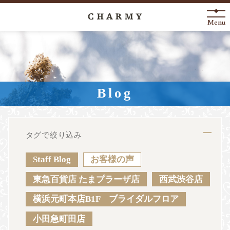
Menu
New Arrival
About
Blog
Engagement Ring
Marriage Ring
タグで絞り込み
Fashion Jewelry
Staff Blog
お客様の声
Anniversary
東急百貨店 たまプラーザ店
西武渋谷店
横浜元町本店B1F ブライダルフロア
News
Blog
Shop List
FAQ
小田急町田店