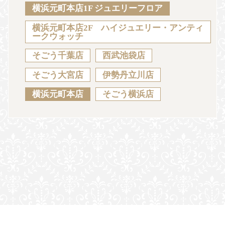
Sustainability
Voice
Catalog
Contact
横浜元町本店1F ジュエリーフロア
横浜元町本店2F ハイジュエリー・アンティ
ークウォッチ
そごう千葉店
西武池袋店
JA
EN
CH
KO
そごう大宮店
伊勢丹立川店
横浜元町本店
そごう横浜店