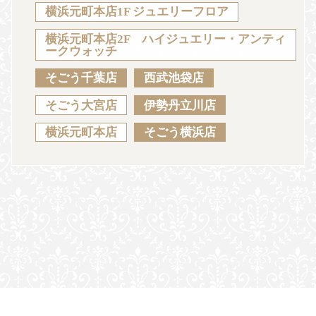
Sustainability
Voice
Catalog
Contact
横浜元町本店1F ジュエリーフロア
横浜元町本店2F ハイジュエリー・アンティ
ークウォッチ
そごう千葉店
西武池袋店
JA
EN
CH
KO
そごう大宮店
伊勢丹立川店
横浜元町本店
そごう横浜店