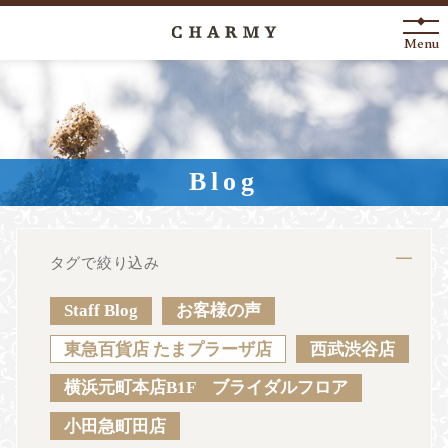
Menu
New Arrival
About
Blog
Engagement Ring
Marriage Ring
タグで絞り込み
Fashion Jewelry
Staff Blog
お客様の声
Anniversary
東急百貨店 たまプラーザ店
西武渋谷店
横浜元町本店B1F ブライダルフロア
News
Blog
Shop List
FAQ
小田急町田店