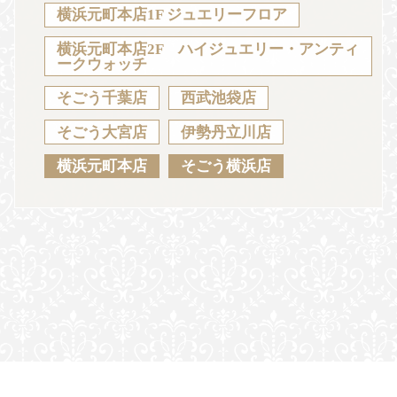
Sustainability
Voice
Catalog
Contact
横浜元町本店1F ジュエリーフロア
横浜元町本店2F ハイジュエリー・アンティ
ークウォッチ
そごう千葉店
西武池袋店
JA
EN
CH
KO
そごう大宮店
伊勢丹立川店
横浜元町本店
そごう横浜店