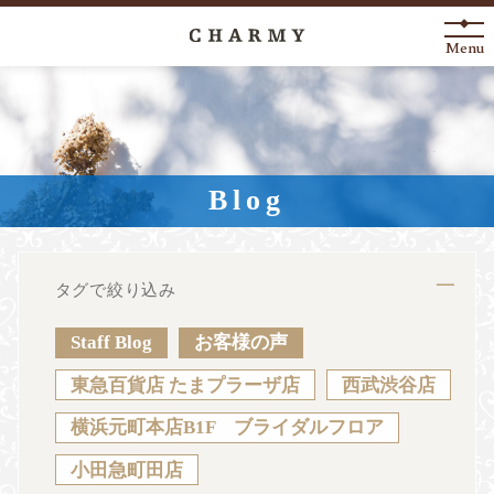
Menu
New Arrival
About
Blog
Engagement Ring
Marriage Ring
タグで絞り込み
Fashion Jewelry
Staff Blog
お客様の声
Anniversary
東急百貨店 たまプラーザ店
西武渋谷店
横浜元町本店B1F ブライダルフロア
News
Blog
Shop List
FAQ
小田急町田店