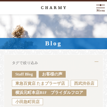
Menu
New Arrival
About
Blog
Engagement Ring
Marriage Ring
タグで絞り込み
Fashion Jewelry
Staff Blog
お客様の声
Anniversary
東急百貨店 たまプラーザ店
西武渋谷店
横浜元町本店B1F ブライダルフロア
News
Blog
Shop List
FAQ
小田急町田店