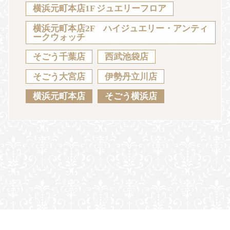
Sustainability
Voice
Catalog
Contact
横浜元町本店1F ジュエリーフロア
横浜元町本店2F ハイジュエリー・アンティ
ークウォッチ
そごう千葉店
西武池袋店
JA
EN
CH
KO
そごう大宮店
伊勢丹立川店
横浜元町本店
そごう横浜店