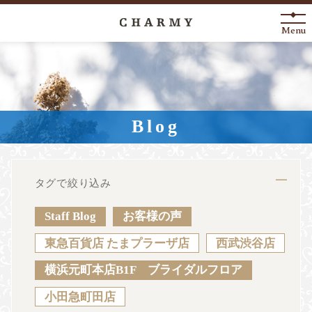
Menu
New Arrival
About
Blog
Engagement Ring
Marriage Ring
タグで絞り込み
Fashion Jewelry
Staff Blog
お客様の声
Anniversary
東急百貨店 たまプラーザ店
西武渋谷店
横浜元町本店B1F ブライダルフロア
News
Blog
Shop List
FAQ
小田急町田店