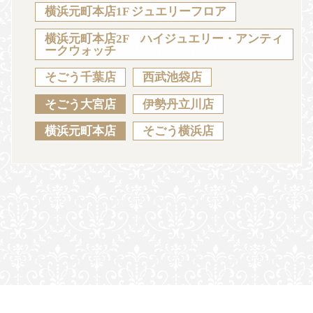
Sustainability
Voice
Catalog
Contact
横浜元町本店1F ジュエリーフロア
横浜元町本店2F ハイジュエリー・アンティ
ークウォッチ
そごう千葉店
西武池袋店
JA
EN
CH
KO
そごう大宮店
伊勢丹立川店
横浜元町本店
そごう横浜店