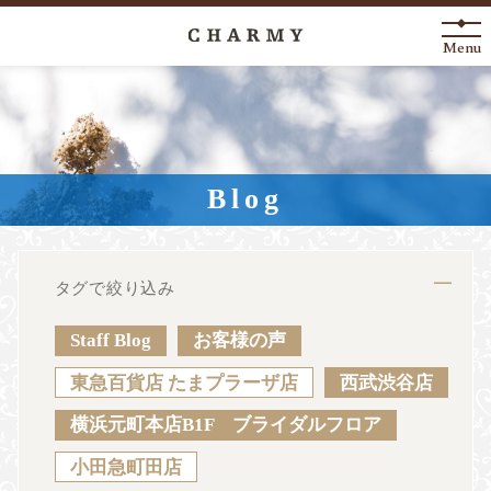
Menu
New Arrival
About
Blog
Engagement Ring
Marriage Ring
タグで絞り込み
Fashion Jewelry
Staff Blog
お客様の声
Anniversary
東急百貨店 たまプラーザ店
西武渋谷店
横浜元町本店B1F ブライダルフロア
News
Blog
Shop List
FAQ
小田急町田店