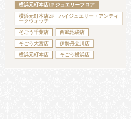
Sustainability
Voice
Catalog
Contact
横浜元町本店1F ジュエリーフロア
横浜元町本店2F ハイジュエリー・アンティ
ークウォッチ
そごう千葉店
西武池袋店
JA
EN
CH
KO
そごう大宮店
伊勢丹立川店
横浜元町本店
そごう横浜店