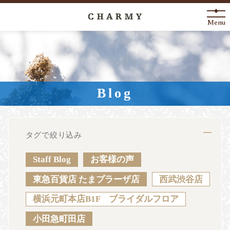
Menu
New Arrival
About
Blog
Engagement Ring
Marriage Ring
タグで絞り込み
Fashion Jewelry
Staff Blog
お客様の声
Anniversary
東急百貨店 たまプラーザ店
西武渋谷店
横浜元町本店B1F ブライダルフロア
News
Blog
Shop List
FAQ
小田急町田店