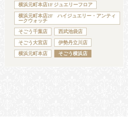
Sustainability
Voice
Catalog
Contact
横浜元町本店1F ジュエリーフロア
横浜元町本店2F ハイジュエリー・アンティ
ークウォッチ
そごう千葉店
西武池袋店
JA
EN
CH
KO
そごう大宮店
伊勢丹立川店
横浜元町本店
そごう横浜店