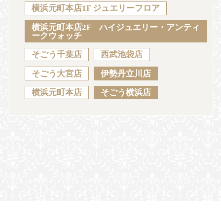
Sustainability
Voice
Catalog
Contact
横浜元町本店1F ジュエリーフロア
横浜元町本店2F ハイジュエリー・アンティ
ークウォッチ
そごう千葉店
西武池袋店
JA
EN
CH
KO
そごう大宮店
伊勢丹立川店
横浜元町本店
そごう横浜店