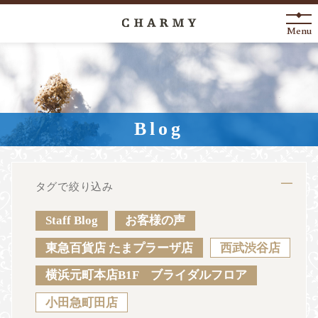
Menu
New Arrival
About
Blog
Engagement Ring
Marriage Ring
タグで絞り込み
Fashion Jewelry
Staff Blog
お客様の声
Anniversary
東急百貨店 たまプラーザ店
西武渋谷店
横浜元町本店B1F ブライダルフロア
News
Blog
Shop List
FAQ
小田急町田店