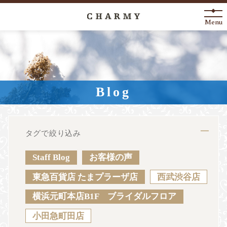
Menu
New Arrival
About
Blog
Engagement Ring
Marriage Ring
タグで絞り込み
Fashion Jewelry
Staff Blog
お客様の声
Anniversary
東急百貨店 たまプラーザ店
西武渋谷店
横浜元町本店B1F ブライダルフロア
News
Blog
Shop List
FAQ
小田急町田店