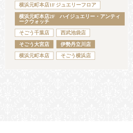
Sustainability
Voice
Catalog
Contact
横浜元町本店1F ジュエリーフロア
横浜元町本店2F ハイジュエリー・アンティ
ークウォッチ
そごう千葉店
西武池袋店
JA
EN
CH
KO
そごう大宮店
伊勢丹立川店
横浜元町本店
そごう横浜店