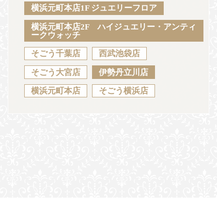
Sustainability
Voice
Catalog
Contact
横浜元町本店1F ジュエリーフロア
横浜元町本店2F ハイジュエリー・アンティ
ークウォッチ
そごう千葉店
西武池袋店
JA
EN
CH
KO
そごう大宮店
伊勢丹立川店
横浜元町本店
そごう横浜店