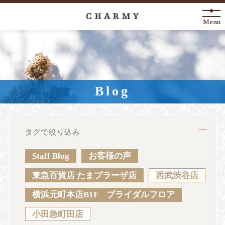
Menu
New Arrival
About
Blog
Engagement Ring
Marriage Ring
タグで絞り込み
Fashion Jewelry
Staff Blog
お客様の声
Anniversary
東急百貨店 たまプラーザ店
西武渋谷店
横浜元町本店B1F ブライダルフロア
News
Blog
Shop List
FAQ
小田急町田店