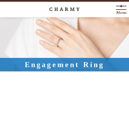
Menu
New Arrival
About
Engagement Ring
Engagement Ring
Marriage Ring
Fashion Jewelry
Anniversary
News
Blog
Shop List
FAQ