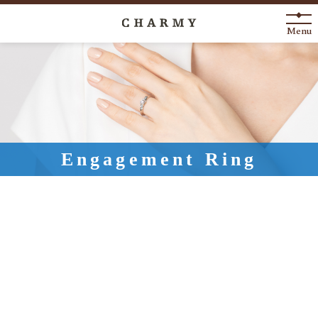
Menu
New Arrival
About
Engagement Ring
Engagement Ring
Marriage Ring
Fashion Jewelry
Anniversary
News
Blog
Shop List
FAQ