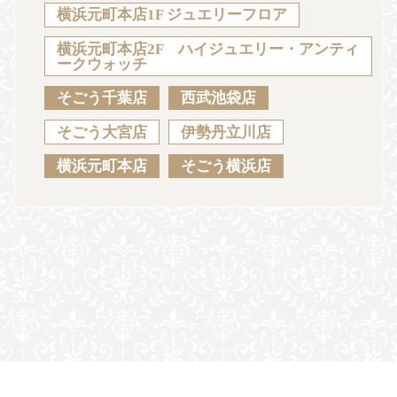
Sustainability
Voice
Catalog
Contact
横浜元町本店1F ジュエリーフロア
横浜元町本店2F ハイジュエリー・アンティ
ークウォッチ
そごう千葉店
西武池袋店
JA
EN
CH
KO
そごう大宮店
伊勢丹立川店
横浜元町本店
そごう横浜店