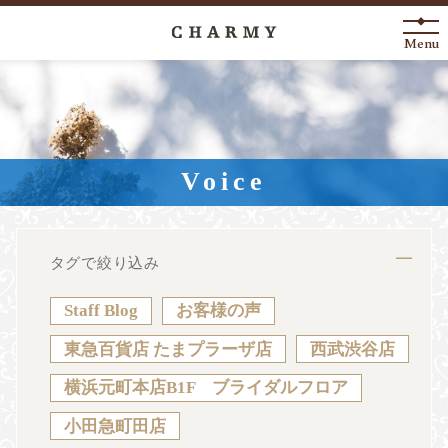
Menu
New Arrival
About
Voice
Engagement Ring
Marriage Ring
タグで絞り込み
Fashion Jewelry
Staff Blog
お客様の声
Anniversary
東急百貨店 たまプラーザ店
西武渋谷店
横浜元町本店B1F ブライダルフロア
News
Blog
Shop List
FAQ
小田急町田店