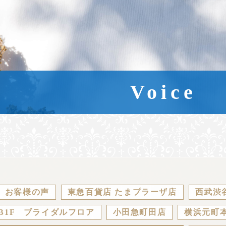
Voice
お客様の声
東急百貨店 たまプラーザ店
西武渋
B1F ブライダルフロア
小田急町田店
横浜元町本