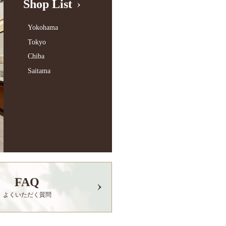
Shop List
Yokohama
Tokyo
Chiba
Saitama
FAQ
よくいただく質問