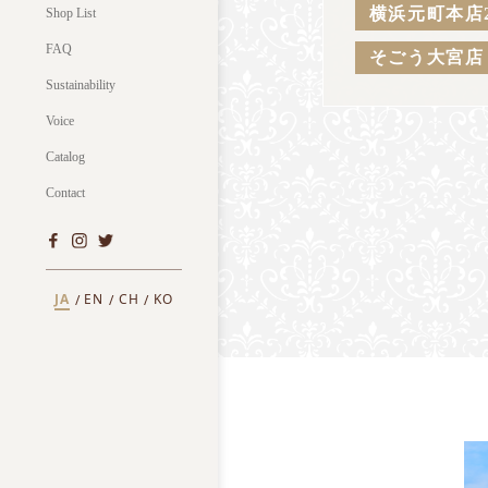
横浜元町本店
Shop List
FAQ
そごう大宮店
Sustainability
Voice
Catalog
Contact
JA
EN
CH
KO