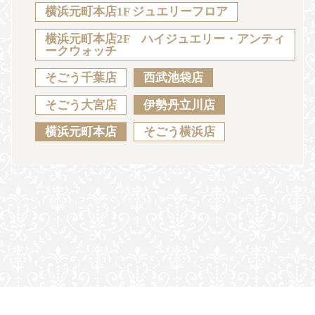
Sustainability
Voice
Catalog
Contact
横浜元町本店1F ジュエリーフロア
横浜元町本店2F ハイジュエリー・アンティ
ークウォッチ
そごう千葉店
西武池袋店
JA
EN
CH
KO
そごう大宮店
伊勢丹立川店
横浜元町本店
そごう横浜店