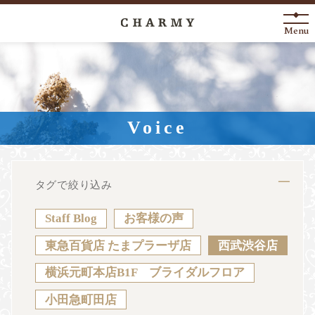
Menu
New Arrival
About
Voice
Engagement Ring
Marriage Ring
タグで絞り込み
Fashion Jewelry
Staff Blog
お客様の声
Anniversary
東急百貨店 たまプラーザ店
西武渋谷店
横浜元町本店B1F ブライダルフロア
News
Blog
Shop List
FAQ
小田急町田店