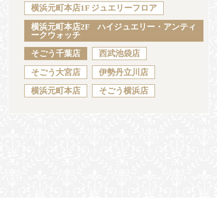
Sustainability
Voice
Catalog
Contact
横浜元町本店1F ジュエリーフロア
横浜元町本店2F ハイジュエリー・アンティ
ークウォッチ
そごう千葉店
西武池袋店
JA
EN
CH
KO
そごう大宮店
伊勢丹立川店
横浜元町本店
そごう横浜店