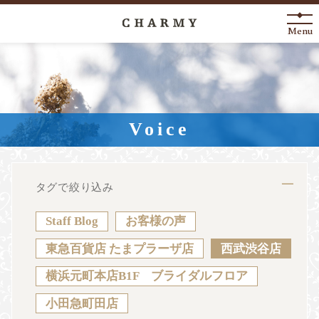
Menu
New Arrival
About
Voice
Engagement Ring
Marriage Ring
タグで絞り込み
Fashion Jewelry
Staff Blog
お客様の声
Anniversary
東急百貨店 たまプラーザ店
西武渋谷店
横浜元町本店B1F ブライダルフロア
News
Blog
Shop List
FAQ
小田急町田店