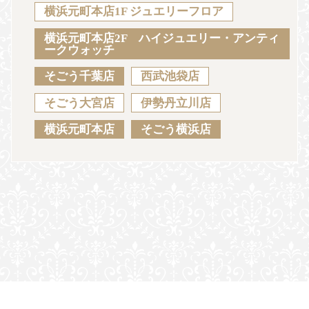
Sustainability
Voice
Catalog
Contact
横浜元町本店1F ジュエリーフロア
横浜元町本店2F ハイジュエリー・アンティ
ークウォッチ
そごう千葉店
西武池袋店
JA
EN
CH
KO
そごう大宮店
伊勢丹立川店
横浜元町本店
そごう横浜店