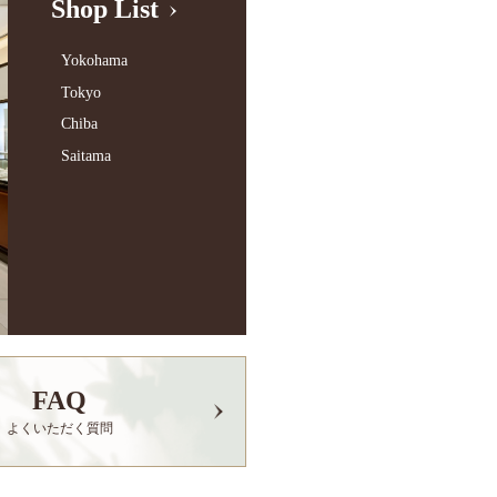
Shop List
Yokohama
Tokyo
Chiba
Saitama
FAQ
よくいただく質問