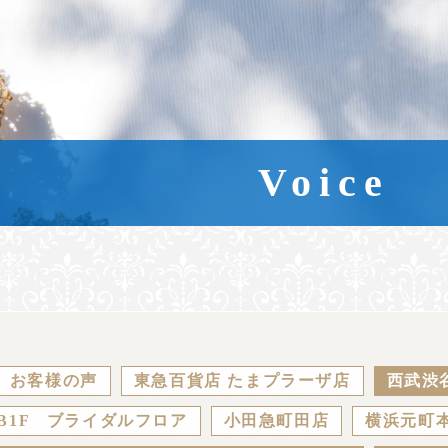
Voice
お客様の声
東急百貨店 たまプラーザ店
西武渋
B1F ブライダルフロア
小田急町田店
横浜元町本