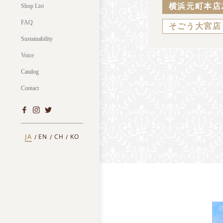
横浜元町本店
Shop List
FAQ
そごう大宮店
Sustainability
Voice
Catalog
Contact
JA
EN
CH
KO