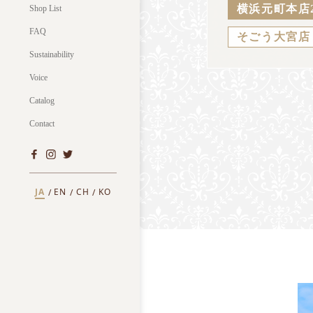
横浜元町本店
Shop List
FAQ
そごう大宮店
Sustainability
Voice
Catalog
Contact
JA
EN
CH
KO