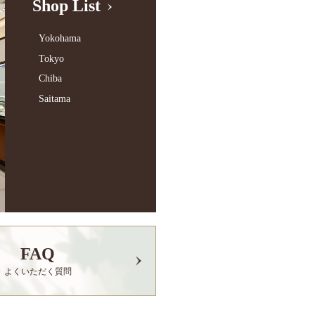
Shop List
Yokohama
Tokyo
Chiba
Saitama
FAQ
よくいただく質問