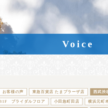
Voice
お客様の声
東急百貨店 たまプラーザ店
西武渋
B1F ブライダルフロア
小田急町田店
横浜元町本