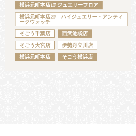
Sustainability
Voice
Catalog
Contact
横浜元町本店1F ジュエリーフロア
横浜元町本店2F ハイジュエリー・アンティ
ークウォッチ
そごう千葉店
西武池袋店
JA
EN
CH
KO
そごう大宮店
伊勢丹立川店
横浜元町本店
そごう横浜店