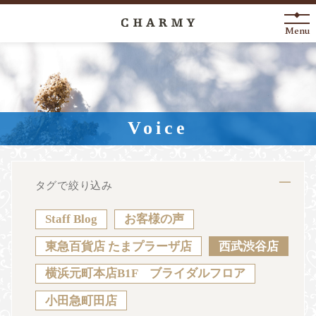
Menu
New Arrival
About
Voice
Engagement Ring
Marriage Ring
タグで絞り込み
Fashion Jewelry
Staff Blog
お客様の声
Anniversary
東急百貨店 たまプラーザ店
西武渋谷店
横浜元町本店B1F ブライダルフロア
News
Blog
Shop List
FAQ
小田急町田店