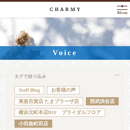
Menu
New Arrival
About
Voice
Engagement Ring
Marriage Ring
タグで絞り込み
Fashion Jewelry
Staff Blog
お客様の声
Anniversary
東急百貨店 たまプラーザ店
西武渋谷店
横浜元町本店B1F ブライダルフロア
News
Blog
Shop List
FAQ
小田急町田店