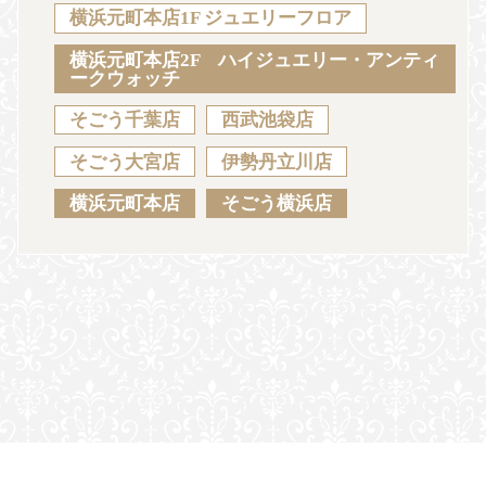
Sustainability
Voice
Catalog
Contact
横浜元町本店1F ジュエリーフロア
横浜元町本店2F ハイジュエリー・アンティ
ークウォッチ
そごう千葉店
西武池袋店
JA
EN
CH
KO
そごう大宮店
伊勢丹立川店
横浜元町本店
そごう横浜店