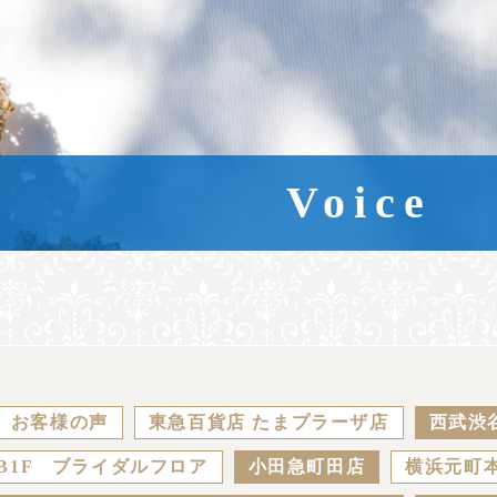
Voice
お客様の声
東急百貨店 たまプラーザ店
西武渋
B1F ブライダルフロア
小田急町田店
横浜元町本