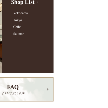
Shop List
Yokohama
Tokyo
Chiba
Saitama
FAQ
よくいただく質問