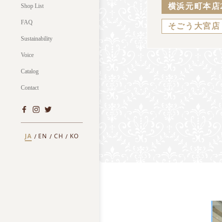
横浜元町本店
Shop List
FAQ
そごう大宮店
Sustainability
Voice
Catalog
Contact
JA
EN
CH
KO