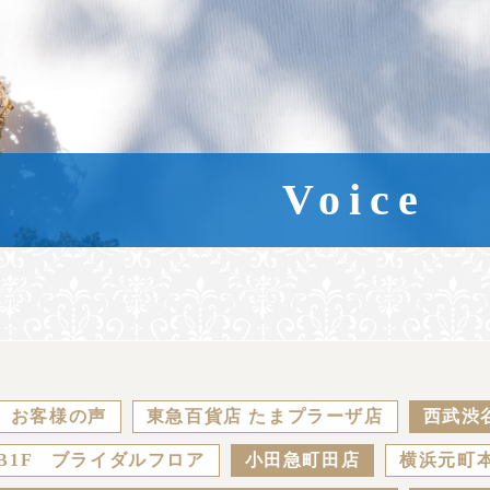
Voice
お客様の声
東急百貨店 たまプラーザ店
西武渋
B1F ブライダルフロア
小田急町田店
横浜元町本