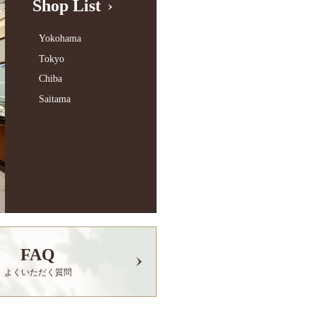
Shop List
Yokohama
Tokyo
Chiba
Saitama
FAQ
よくいただく質問