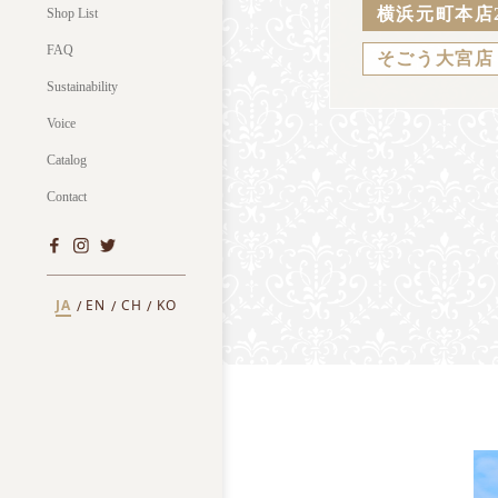
横浜元町本店
Shop List
FAQ
そごう大宮店
Sustainability
Voice
Catalog
Contact
JA
EN
CH
KO