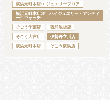
Sustainability
Voice
Catalog
Contact
横浜元町本店1F ジュエリーフロア
横浜元町本店2F ハイジュエリー・アンティ
ークウォッチ
そごう千葉店
西武池袋店
JA
EN
CH
KO
そごう大宮店
伊勢丹立川店
横浜元町本店
そごう横浜店