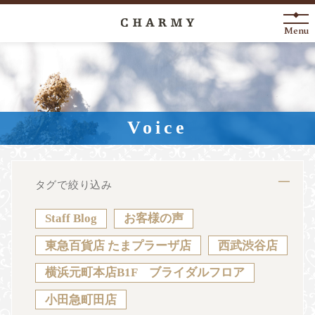
Menu
New Arrival
About
Voice
Engagement Ring
Marriage Ring
タグで絞り込み
Fashion Jewelry
Staff Blog
お客様の声
Anniversary
東急百貨店 たまプラーザ店
西武渋谷店
横浜元町本店B1F ブライダルフロア
News
Blog
Shop List
FAQ
小田急町田店