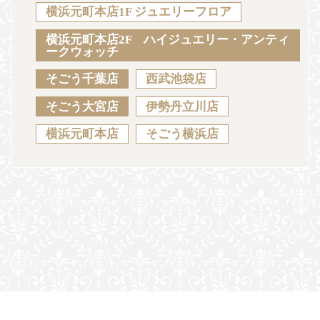
Sustainability
Voice
Catalog
Contact
横浜元町本店1F ジュエリーフロア
横浜元町本店2F ハイジュエリー・アンティ
ークウォッチ
そごう千葉店
西武池袋店
JA
EN
CH
KO
そごう大宮店
伊勢丹立川店
横浜元町本店
そごう横浜店