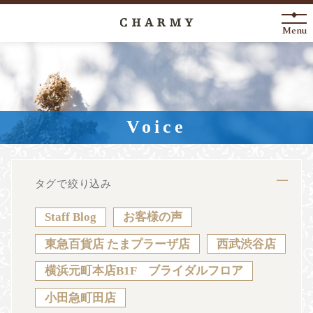
Menu
New Arrival
About
Voice
Engagement Ring
Marriage Ring
タグで絞り込み
Fashion Jewelry
Staff Blog
お客様の声
Anniversary
東急百貨店 たまプラーザ店
西武渋谷店
横浜元町本店B1F ブライダルフロア
News
Blog
Shop List
FAQ
小田急町田店