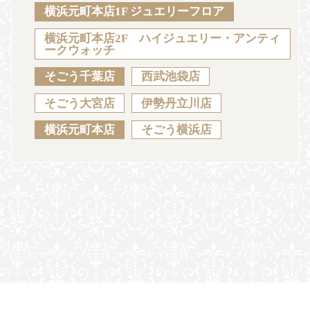
Sustainability
Voice
Catalog
Contact
横浜元町本店1F ジュエリーフロア
横浜元町本店2F ハイジュエリー・アンティ
ークウォッチ
そごう千葉店
西武池袋店
JA
EN
CH
KO
そごう大宮店
伊勢丹立川店
横浜元町本店
そごう横浜店