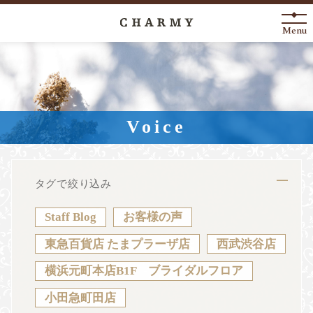
Menu
New Arrival
About
Voice
Engagement Ring
Marriage Ring
タグで絞り込み
Fashion Jewelry
Staff Blog
お客様の声
Anniversary
東急百貨店 たまプラーザ店
西武渋谷店
横浜元町本店B1F ブライダルフロア
News
Blog
Shop List
FAQ
小田急町田店