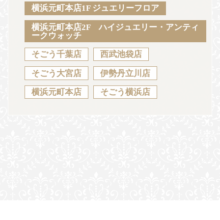
Sustainability
Voice
Catalog
Contact
横浜元町本店1F ジュエリーフロア
横浜元町本店2F ハイジュエリー・アンティ
ークウォッチ
そごう千葉店
西武池袋店
JA
EN
CH
KO
そごう大宮店
伊勢丹立川店
横浜元町本店
そごう横浜店