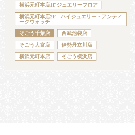
Sustainability
Voice
Catalog
Contact
横浜元町本店1F ジュエリーフロア
横浜元町本店2F ハイジュエリー・アンティ
ークウォッチ
そごう千葉店
西武池袋店
JA
EN
CH
KO
そごう大宮店
伊勢丹立川店
横浜元町本店
そごう横浜店