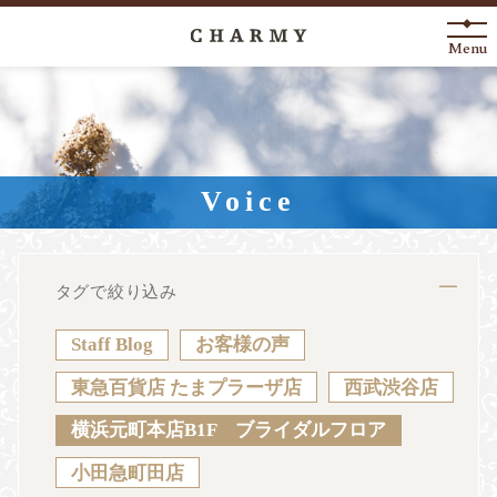
Menu
New Arrival
About
Voice
Engagement Ring
Marriage Ring
タグで絞り込み
Fashion Jewelry
Staff Blog
お客様の声
Anniversary
東急百貨店 たまプラーザ店
西武渋谷店
横浜元町本店B1F ブライダルフロア
News
Blog
Shop List
FAQ
小田急町田店