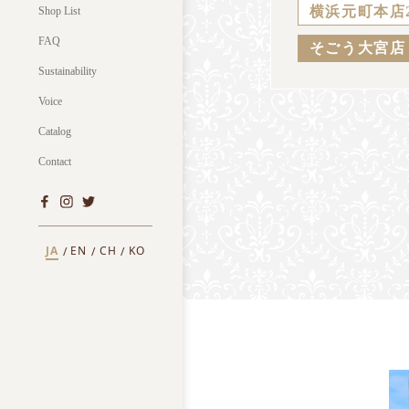
横浜元町本店
Shop List
FAQ
そごう大宮店
Sustainability
Voice
Catalog
Contact
JA
EN
CH
KO