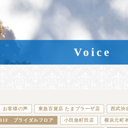
Voice
お客様の声
東急百貨店 たまプラーザ店
西武渋
B1F ブライダルフロア
小田急町田店
横浜元町本