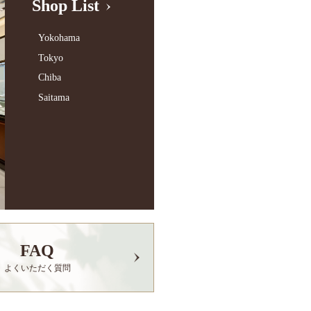
Shop List
Yokohama
Tokyo
Chiba
Saitama
FAQ
よくいただく質問