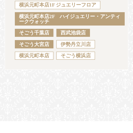
Sustainability
Voice
Catalog
Contact
横浜元町本店1F ジュエリーフロア
横浜元町本店2F ハイジュエリー・アンティ
ークウォッチ
そごう千葉店
西武池袋店
JA
EN
CH
KO
そごう大宮店
伊勢丹立川店
横浜元町本店
そごう横浜店