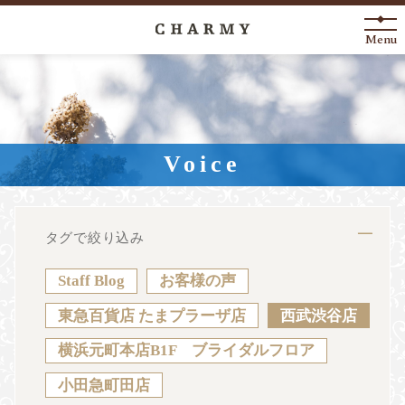
Menu
New Arrival
About
Voice
Engagement Ring
Marriage Ring
タグで絞り込み
Fashion Jewelry
Staff Blog
お客様の声
Anniversary
東急百貨店 たまプラーザ店
西武渋谷店
横浜元町本店B1F ブライダルフロア
News
Blog
Shop List
FAQ
小田急町田店