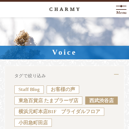
Menu
New Arrival
About
Voice
Engagement Ring
Marriage Ring
タグで絞り込み
Fashion Jewelry
Staff Blog
お客様の声
Anniversary
東急百貨店 たまプラーザ店
西武渋谷店
横浜元町本店B1F ブライダルフロア
News
Blog
Shop List
FAQ
小田急町田店