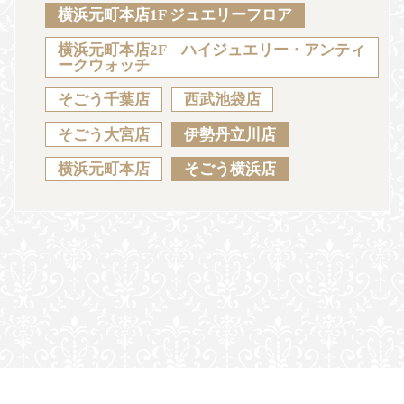
Sustainability
Voice
Catalog
Contact
横浜元町本店1F ジュエリーフロア
横浜元町本店2F ハイジュエリー・アンティ
ークウォッチ
そごう千葉店
西武池袋店
JA
EN
CH
KO
そごう大宮店
伊勢丹立川店
横浜元町本店
そごう横浜店