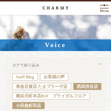
Menu
New Arrival
About
Voice
Engagement Ring
Marriage Ring
タグで絞り込み
Fashion Jewelry
Staff Blog
お客様の声
Anniversary
東急百貨店 たまプラーザ店
西武渋谷店
横浜元町本店B1F ブライダルフロア
News
Blog
Shop List
FAQ
小田急町田店