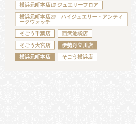
Sustainability
Voice
Catalog
Contact
横浜元町本店1F ジュエリーフロア
横浜元町本店2F ハイジュエリー・アンティ
ークウォッチ
そごう千葉店
西武池袋店
JA
EN
CH
KO
そごう大宮店
伊勢丹立川店
横浜元町本店
そごう横浜店