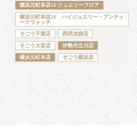
Sustainability
Voice
Catalog
Contact
横浜元町本店1F ジュエリーフロア
横浜元町本店2F ハイジュエリー・アンティ
ークウォッチ
そごう千葉店
西武池袋店
JA
EN
CH
KO
そごう大宮店
伊勢丹立川店
横浜元町本店
そごう横浜店