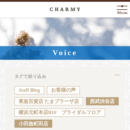
Menu
New Arrival
About
Voice
Engagement Ring
Marriage Ring
タグで絞り込み
Fashion Jewelry
Staff Blog
お客様の声
Anniversary
東急百貨店 たまプラーザ店
西武渋谷店
横浜元町本店B1F ブライダルフロア
News
Blog
Shop List
FAQ
小田急町田店