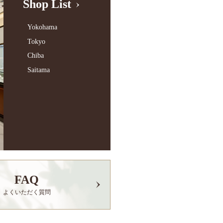
Shop List
Yokohama
Tokyo
Chiba
Saitama
FAQ
よくいただく質問