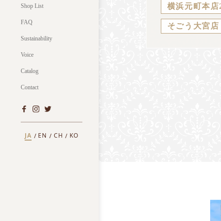
横浜元町本店
Shop List
FAQ
そごう大宮店
Sustainability
Voice
Catalog
Contact
JA
EN
CH
KO