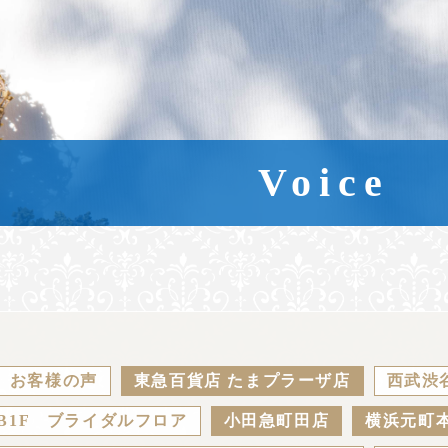
Voice
お客様の声
東急百貨店 たまプラーザ店
西武渋
B1F ブライダルフロア
小田急町田店
横浜元町本