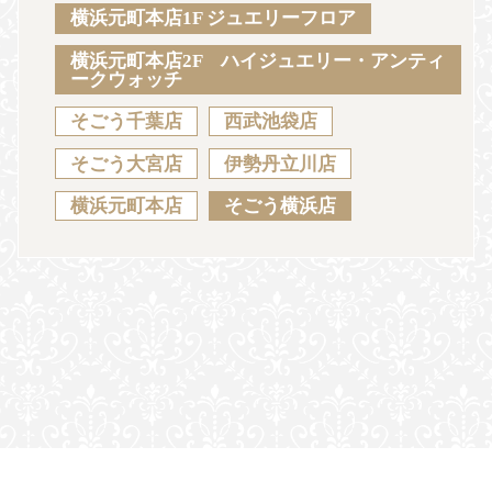
Sustainability
Voice
Catalog
Contact
横浜元町本店1F ジュエリーフロア
横浜元町本店2F ハイジュエリー・アンティ
ークウォッチ
そごう千葉店
西武池袋店
JA
EN
CH
KO
そごう大宮店
伊勢丹立川店
横浜元町本店
そごう横浜店