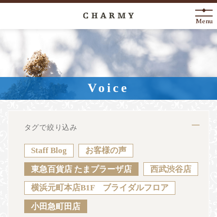
Menu
New Arrival
About
Voice
Engagement Ring
Marriage Ring
タグで絞り込み
Fashion Jewelry
Staff Blog
お客様の声
Anniversary
東急百貨店 たまプラーザ店
西武渋谷店
横浜元町本店B1F ブライダルフロア
News
Blog
Shop List
FAQ
小田急町田店