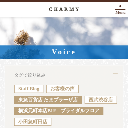
Menu
New Arrival
About
Voice
Engagement Ring
Marriage Ring
タグで絞り込み
Fashion Jewelry
Staff Blog
お客様の声
Anniversary
東急百貨店 たまプラーザ店
西武渋谷店
横浜元町本店B1F ブライダルフロア
News
Blog
Shop List
FAQ
小田急町田店