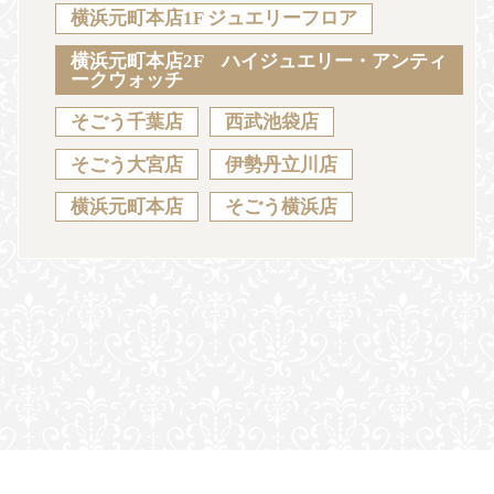
Sustainability
Voice
Catalog
Contact
横浜元町本店1F ジュエリーフロア
横浜元町本店2F ハイジュエリー・アンティ
ークウォッチ
そごう千葉店
西武池袋店
JA
EN
CH
KO
そごう大宮店
伊勢丹立川店
横浜元町本店
そごう横浜店