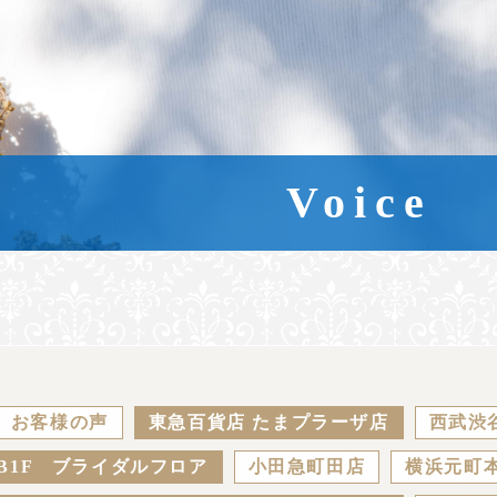
Voice
お客様の声
東急百貨店 たまプラーザ店
西武渋
B1F ブライダルフロア
小田急町田店
横浜元町本