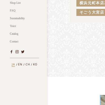
横浜元町本店
Shop List
FAQ
そごう大宮店
Sustainability
Voice
Catalog
Contact
JA
EN
CH
KO