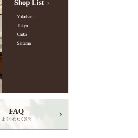
Shop List
Yokohama
Tokyo
Chiba
Saitama
FAQ
よくいただく質問