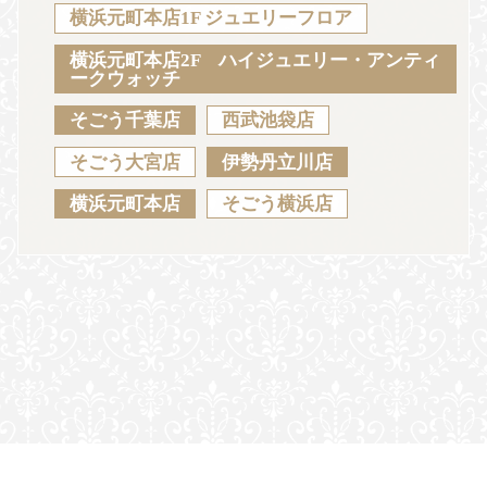
Sustainability
Voice
Catalog
Contact
横浜元町本店1F ジュエリーフロア
横浜元町本店2F ハイジュエリー・アンティ
ークウォッチ
そごう千葉店
西武池袋店
JA
EN
CH
KO
そごう大宮店
伊勢丹立川店
横浜元町本店
そごう横浜店