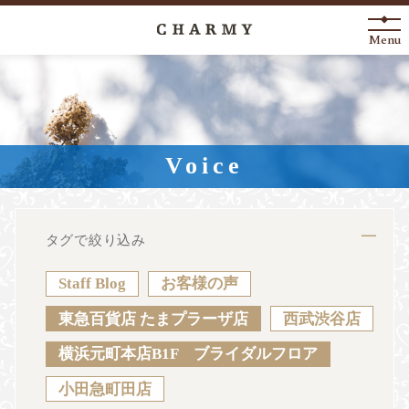
Menu
New Arrival
About
Voice
Engagement Ring
Marriage Ring
タグで絞り込み
Fashion Jewelry
Staff Blog
お客様の声
Anniversary
東急百貨店 たまプラーザ店
西武渋谷店
横浜元町本店B1F ブライダルフロア
News
Blog
Shop List
FAQ
小田急町田店