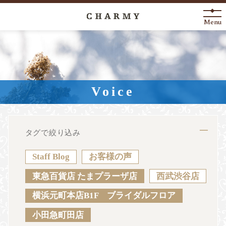
Menu
New Arrival
About
Voice
Engagement Ring
Marriage Ring
タグで絞り込み
Fashion Jewelry
Staff Blog
お客様の声
Anniversary
東急百貨店 たまプラーザ店
西武渋谷店
横浜元町本店B1F ブライダルフロア
News
Blog
Shop List
FAQ
小田急町田店