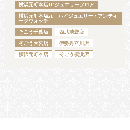
Sustainability
Voice
Catalog
Contact
横浜元町本店1F ジュエリーフロア
横浜元町本店2F ハイジュエリー・アンティ
ークウォッチ
そごう千葉店
西武池袋店
JA
EN
CH
KO
そごう大宮店
伊勢丹立川店
横浜元町本店
そごう横浜店