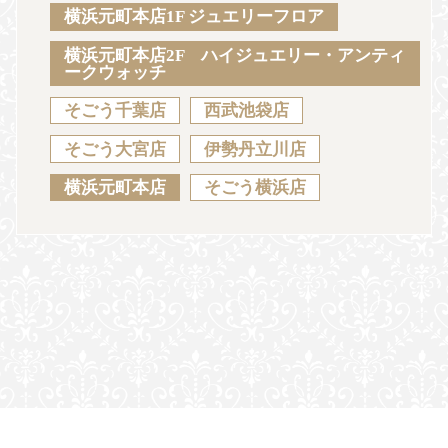
Sustainability
Voice
Catalog
Contact
横浜元町本店1F ジュエリーフロア
横浜元町本店2F ハイジュエリー・アンティ
ークウォッチ
そごう千葉店
西武池袋店
JA
EN
CH
KO
そごう大宮店
伊勢丹立川店
横浜元町本店
そごう横浜店