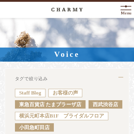
Menu
New Arrival
About
Voice
Engagement Ring
Marriage Ring
タグで絞り込み
Fashion Jewelry
Staff Blog
お客様の声
Anniversary
東急百貨店 たまプラーザ店
西武渋谷店
横浜元町本店B1F ブライダルフロア
News
Blog
Shop List
FAQ
小田急町田店