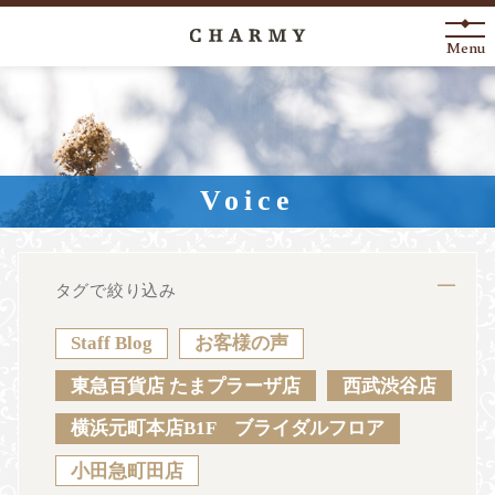
Menu
New Arrival
About
Voice
Engagement Ring
Marriage Ring
タグで絞り込み
Fashion Jewelry
Staff Blog
お客様の声
Anniversary
東急百貨店 たまプラーザ店
西武渋谷店
横浜元町本店B1F ブライダルフロア
News
Blog
Shop List
FAQ
小田急町田店