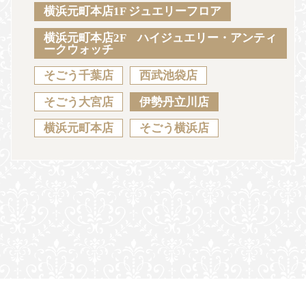
Sustainability
Voice
Catalog
Contact
横浜元町本店1F ジュエリーフロア
横浜元町本店2F ハイジュエリー・アンティ
ークウォッチ
そごう千葉店
西武池袋店
JA
EN
CH
KO
そごう大宮店
伊勢丹立川店
横浜元町本店
そごう横浜店