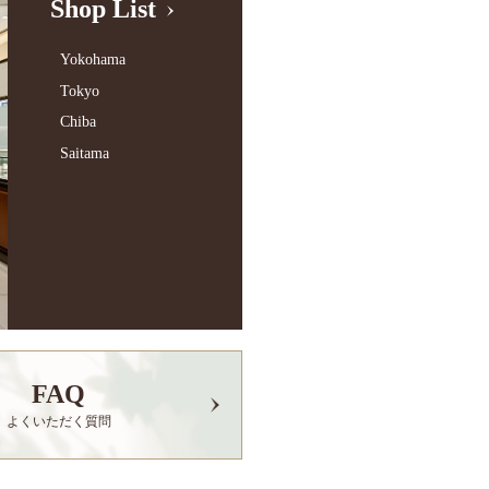
Shop List
Yokohama
Tokyo
Chiba
Saitama
FAQ
よくいただく質問