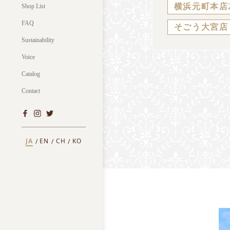
横浜元町本店
Shop List
FAQ
そごう大宮店
Sustainability
Voice
Catalog
Contact
JA
EN
CH
KO