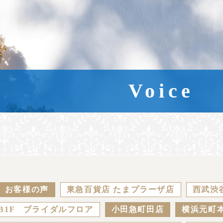
Voice
お客様の声
東急百貨店 たまプラーザ店
西武渋
B1F ブライダルフロア
小田急町田店
横浜元町本