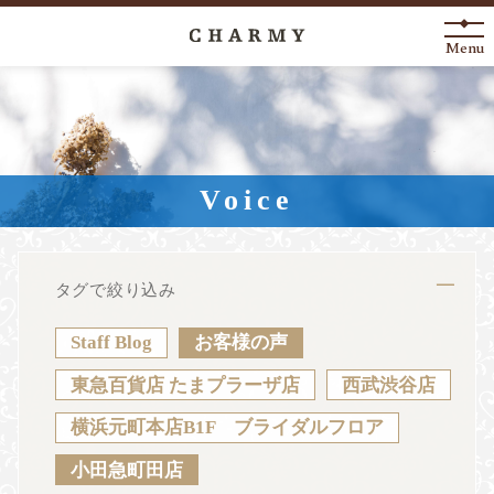
Menu
New Arrival
About
Voice
Engagement Ring
Marriage Ring
タグで絞り込み
Fashion Jewelry
Staff Blog
お客様の声
Anniversary
東急百貨店 たまプラーザ店
西武渋谷店
横浜元町本店B1F ブライダルフロア
News
Blog
Shop List
FAQ
小田急町田店