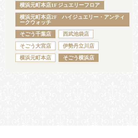
Sustainability
Voice
Catalog
Contact
横浜元町本店1F ジュエリーフロア
横浜元町本店2F ハイジュエリー・アンティ
ークウォッチ
そごう千葉店
西武池袋店
JA
EN
CH
KO
そごう大宮店
伊勢丹立川店
横浜元町本店
そごう横浜店