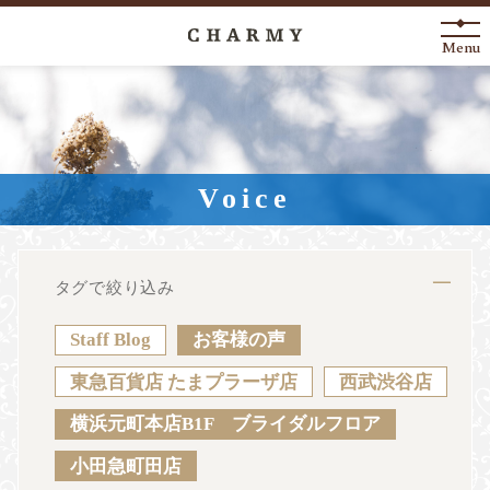
Menu
New Arrival
About
Voice
Engagement Ring
Marriage Ring
タグで絞り込み
Fashion Jewelry
Staff Blog
お客様の声
Anniversary
東急百貨店 たまプラーザ店
西武渋谷店
横浜元町本店B1F ブライダルフロア
News
Blog
Shop List
FAQ
小田急町田店