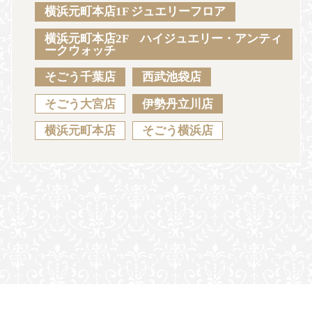
Sustainability
Voice
Catalog
Contact
横浜元町本店1F ジュエリーフロア
横浜元町本店2F ハイジュエリー・アンティ
ークウォッチ
そごう千葉店
西武池袋店
JA
EN
CH
KO
そごう大宮店
伊勢丹立川店
横浜元町本店
そごう横浜店