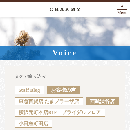
Menu
New Arrival
About
Voice
Engagement Ring
Marriage Ring
タグで絞り込み
Fashion Jewelry
Staff Blog
お客様の声
Anniversary
東急百貨店 たまプラーザ店
西武渋谷店
横浜元町本店B1F ブライダルフロア
News
Blog
Shop List
FAQ
小田急町田店