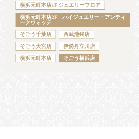
Sustainability
Voice
Catalog
Contact
横浜元町本店1F ジュエリーフロア
横浜元町本店2F ハイジュエリー・アンティ
ークウォッチ
そごう千葉店
西武池袋店
JA
EN
CH
KO
そごう大宮店
伊勢丹立川店
横浜元町本店
そごう横浜店