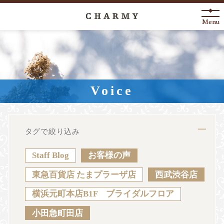
Menu
New Arrival
About
Voice
Engagement Ring
Marriage Ring
タグで絞り込み
Fashion Jewelry
Staff Blog
お客様の声
Anniversary
東急百貨店 たまプラーザ店
西武渋谷店
横浜元町本店B1F ブライダルフロア
News
Blog
Shop List
FAQ
小田急町田店