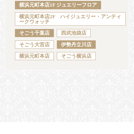
Sustainability
Voice
Catalog
Contact
横浜元町本店1F ジュエリーフロア
横浜元町本店2F ハイジュエリー・アンティ
ークウォッチ
そごう千葉店
西武池袋店
JA
EN
CH
KO
そごう大宮店
伊勢丹立川店
横浜元町本店
そごう横浜店