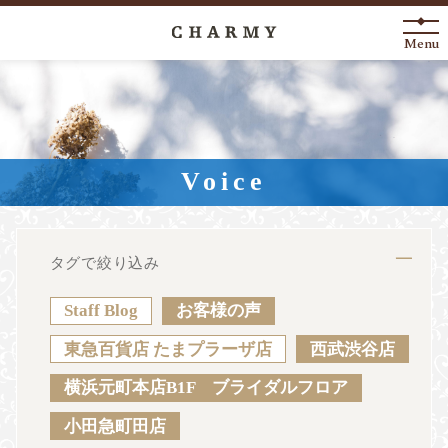
Menu
New Arrival
About
Voice
Engagement Ring
Marriage Ring
タグで絞り込み
Fashion Jewelry
Staff Blog
お客様の声
Anniversary
東急百貨店 たまプラーザ店
西武渋谷店
横浜元町本店B1F ブライダルフロア
News
Blog
Shop List
FAQ
小田急町田店