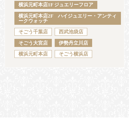
Sustainability
Voice
Catalog
Contact
横浜元町本店1F ジュエリーフロア
横浜元町本店2F ハイジュエリー・アンティ
ークウォッチ
そごう千葉店
西武池袋店
JA
EN
CH
KO
そごう大宮店
伊勢丹立川店
横浜元町本店
そごう横浜店