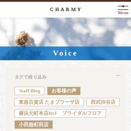
Menu
New Arrival
About
Voice
Engagement Ring
Marriage Ring
タグで絞り込み
Fashion Jewelry
Staff Blog
お客様の声
Anniversary
東急百貨店 たまプラーザ店
西武渋谷店
横浜元町本店B1F ブライダルフロア
News
Blog
Shop List
FAQ
小田急町田店