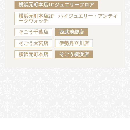
Sustainability
Voice
Catalog
Contact
横浜元町本店1F ジュエリーフロア
横浜元町本店2F ハイジュエリー・アンティ
ークウォッチ
そごう千葉店
西武池袋店
JA
EN
CH
KO
そごう大宮店
伊勢丹立川店
横浜元町本店
そごう横浜店