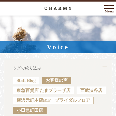
Menu
New Arrival
About
Voice
Engagement Ring
Marriage Ring
タグで絞り込み
Fashion Jewelry
Staff Blog
お客様の声
Anniversary
東急百貨店 たまプラーザ店
西武渋谷店
横浜元町本店B1F ブライダルフロア
News
Blog
Shop List
FAQ
小田急町田店