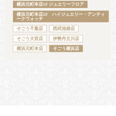
Sustainability
Voice
Catalog
Contact
横浜元町本店1F ジュエリーフロア
横浜元町本店2F ハイジュエリー・アンティ
ークウォッチ
そごう千葉店
西武池袋店
JA
EN
CH
KO
そごう大宮店
伊勢丹立川店
横浜元町本店
そごう横浜店