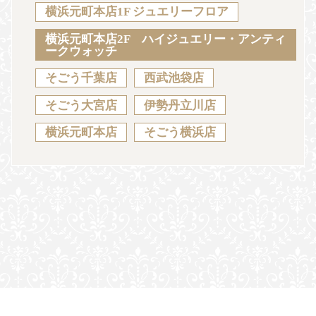
Sustainability
Voice
Catalog
Contact
横浜元町本店1F ジュエリーフロア
横浜元町本店2F ハイジュエリー・アンティ
ークウォッチ
そごう千葉店
西武池袋店
JA
EN
CH
KO
そごう大宮店
伊勢丹立川店
横浜元町本店
そごう横浜店