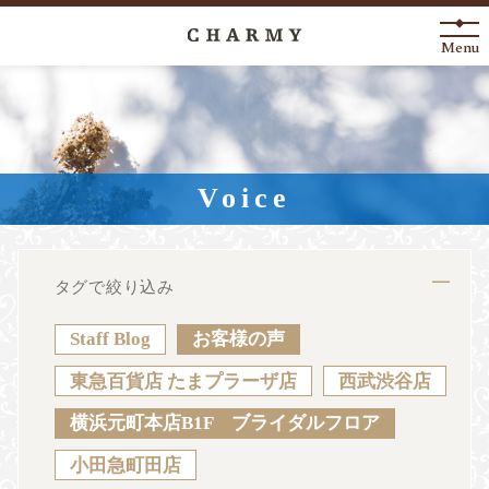
Menu
New Arrival
About
Voice
Engagement Ring
Marriage Ring
タグで絞り込み
Fashion Jewelry
Staff Blog
お客様の声
Anniversary
東急百貨店 たまプラーザ店
西武渋谷店
横浜元町本店B1F ブライダルフロア
News
Blog
Shop List
FAQ
小田急町田店